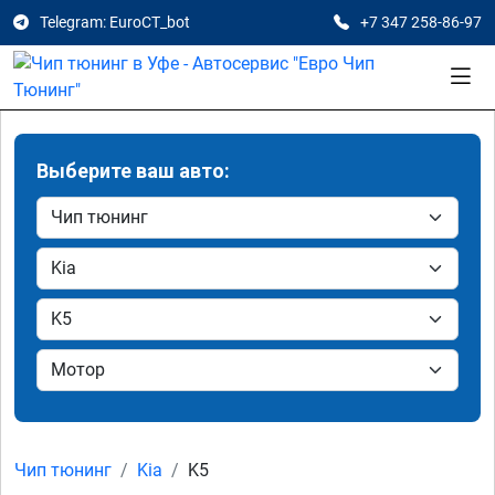
Telegram: EuroCT_bot
+7 347 258-86-97
Выберите ваш авто:
Чип тюнинг
Kia
K5