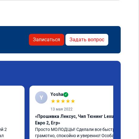
Записаться
Задать вопрос
Yosha
✓
Y
★
★
★
★
★
13 мая 2022
«Прошивка Лексус, Чип Тюнинг Lexus,
Евро 2, Егр»
й 2 
Просто МОЛОДЦЫ! Сделали все быстро, 
л 
грамотно, спокойно и уверенно! Особая 