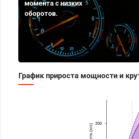
момента с низких
оборотов.
График прироста мощности и кр
200
Мощность (л/с)