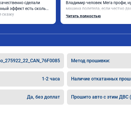
качественно сделали 
Владимир человек Мега профи, ну
чный эффект есть сколько 
машина полетела, если честно да
е скажу
страшно было, спасибо огромное. 
Читать полностью
одно сделал чип на лексус рх2 не 
попробовал еще пока испытали п
только супругину, она в восторге.
so_275922_22_CAN_76F0085
Метод прошивки:
1-2 часа
Наличие откатанных прош
Да, без доплат
Прошито авто с этим ДВС (