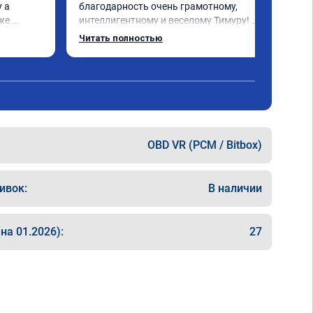
 а 
благодарность очень грамотному, 
же 
интеллигентному и веселому Тимуру! 
Ну и за 
Ребята профессионалы! Lexus GX-460 
Читать полностью
зажил новой жизнью! СПАСИБО!!!
ока 
OBD VR (PCM / Bitbox)
ивок:
В наличии
на 01.2026):
27