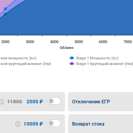
2000
3000
4000
5000
6000
7000
Об/мин
кая мощность (лс)
Stage 1 Мощность (лс)
кой крутящий момент (Нм)
Stage 1 Крутящий момент (Нм
11800
2000 ₽
Отключение ЕГР
10000 ₽
Возврат стока