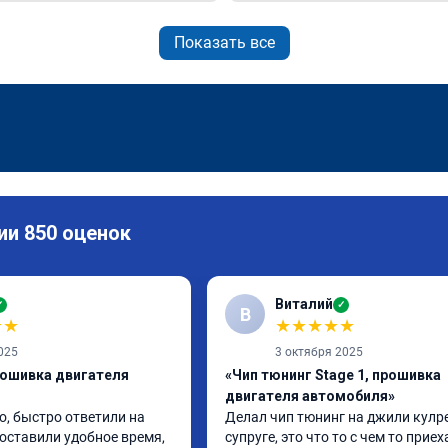
Показать все
ии 850 оценок
Виталий
✓
✓
В
★
★
★
★
★
★
★
025
3 октября 2025
рошивка двигателя
«Чип тюнинг Stage 1, прошивка
двигателя автомобиля»
, быстро ответили на 
Делал чип тюнинг на джили кулре
оставили удобное время, 
супруге, это что то с чем то приеха