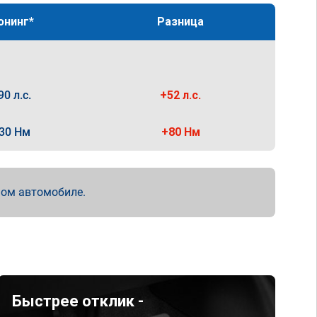
юнинг*
Разница
90 л.с.
+52 л.с.
30 Нм
+80 Нм
мом автомобиле.
Быстрее отклик -