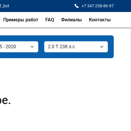
T_bot
+7 347 258-86-97
Примеры работ
FAQ
Филиалы
Контакты
е.