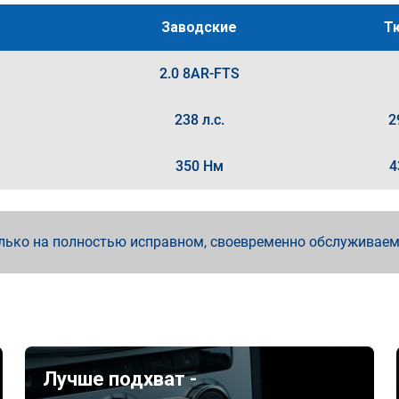
Заводские
Т
2.0 8AR-FTS
238 л.с.
2
350 Нм
4
лько на полностью исправном, своевременно обслуживае
Лучше подхват -