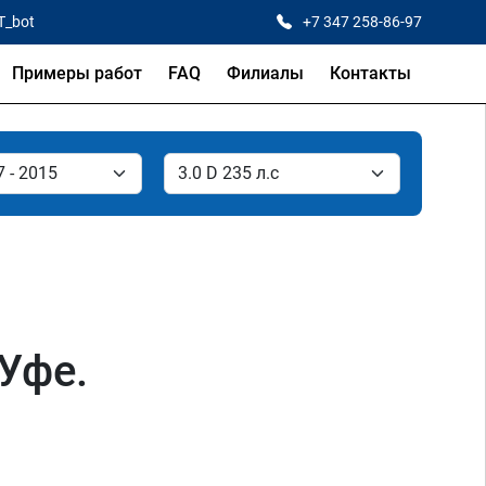
T_bot
+7 347 258-86-97
Примеры работ
FAQ
Филиалы
Контакты
 Уфе.