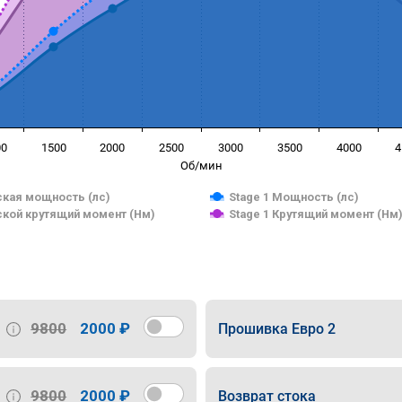
00
1500
2000
2500
3000
3500
4000
4
Об/мин
кая мощность (лс)
Stage 1 Мощность (лс)
кой крутящий момент (Нм)
Stage 1 Крутящий момент (Нм
9800
2000 ₽
Прошивка Евро 2
9800
2000 ₽
Возврат стока