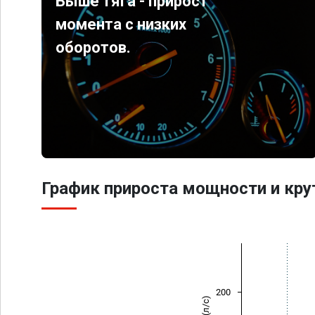
Выше тяга - прирост
момента с низких
оборотов.
График прироста мощности и кр
200