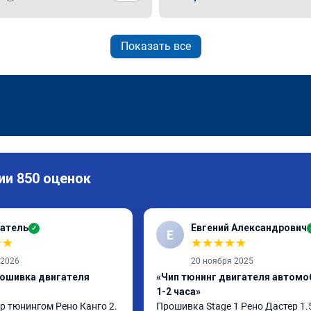
Показать все
ии 850 оценок
атель
Евгений Александрович
✓
Е
★
★
★
★
★
★
★
 2026
20 ноября 2025
рошивка двигателя
«Чип тюнинг двигателя автомо
1-2 часа»
p тюнингом Рено Канго 2.

Прошивка Stage 1 Рено Дастер 1.5