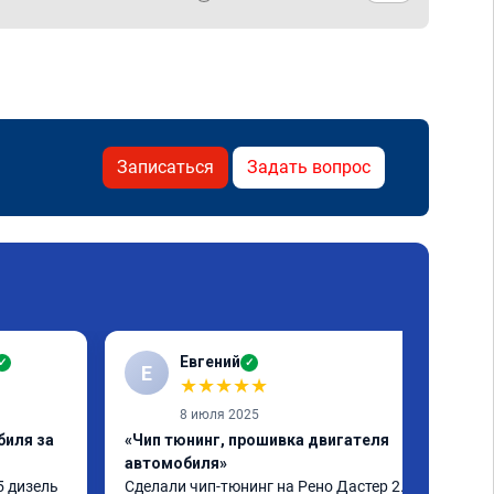
Записаться
Задать вопрос
Евгений
✓
✓
Е
★
★
★
★
★
8 июля 2025
биля за
«Чип тюнинг, прошивка двигателя
автомобиля»
 дизель 
Сделали чип-тюнинг на Рено Дастер 2.0 