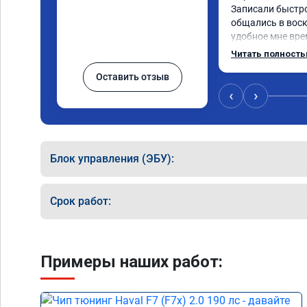
Записали быстро 
общались в воск
удобное мне врем
Работу выполнили
Читать полност
качественно, эф
Оставить отзыв
🤝
‹
›
Блок управления (ЭБУ):
Срок работ:
Примеры наших работ: