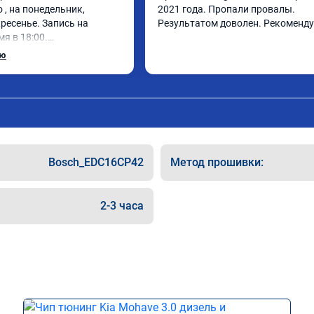
, на понедельник, 
2021 года. Пропали провалы. 
ресенье. Запись на 
Результатом доволен. Рекоменд
я в 18:00.

 за 30 минут, 
ью
фектом доволен. Спасибо 
Bosch_EDC16CP42
Метод прошивки:
2-3 часа