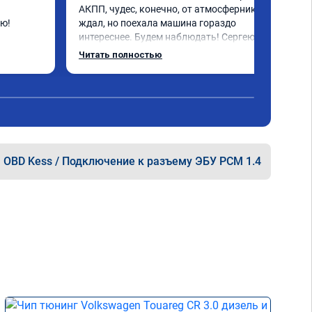
АКПП, чудес, конечно, от атмосферника не 
ую!
ждал, но поехала машина гораздо 
интереснее. Будем наблюдать! Сергею 
отдельное спасибо за профессионально 
Читать полностью
выполненную работу!
OBD Kess / Подключение к разъему ЭБУ PCM 1.4