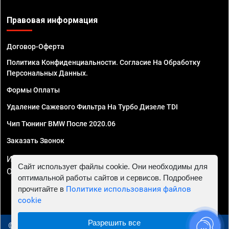
Правовая информация
Договор-Оферта
Политика Конфиденциальности. Согласие На Обработку
Персональных Данных.
Формы Оплаты
Удаление Сажевого Фильтра На Турбо Дизеле TDI
Чип Тюнинг BMW После 2020.06
Заказать Звонок
ИП Смирнов Георгий Павлович. ИНН 781302555843,
Сайт использует файлы cookie. Они необходимы для
ОГРНИП 324470400032610
оптимальной работы сайтов и сервисов. Подробнее
прочитайте в
Политике использования файлов
cookie
Разрешить все
© 2010 - 2026 Чип тюнинг в Уфе - Автосервис "Евро Чип