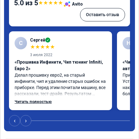
5.0 из 5
★
★
★
★
★
Avito
Оставить отзыв
Сергей
✓
С
Н
★
★
★
★
★
3 июля 2022
«Прошивка Инфинити, Чип тюнинг Infiniti,
«Чип т
Евро 2»
автомо
Делал прошивку евро2, на старый 
Приехал 
инфинити, чип и удаление старых ошибок на 
Установ
приборке. Перед этим почитали машину, все 
накат п
рассказали, тест-драйв. Результатом 
большое
доволен, расход упал, машина стала еще 
Читать полностью
чуть бодрее)
‹
›