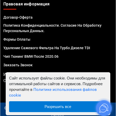
Правовая информация
Договор-Оферта
Политика Конфиденциальности. Согласие На Обработку
Персональных Данных.
Формы Оплаты
Удаление Сажевого Фильтра На Турбо Дизеле TDI
Чип Тюнинг BMW После 2020.06
Заказать Звонок
ИП Смирнов Георгий Павлович. ИНН 781302555843,
Сайт использует файлы cookie. Они необходимы для
ОГРНИП 324470400032610
оптимальной работы сайтов и сервисов. Подробнее
прочитайте в
Политике использования файлов
cookie
Разрешить все
© 2010 - 2026 Чип тюнинг в Уфе - Автосервис "Евро Чип
Тюнинг"