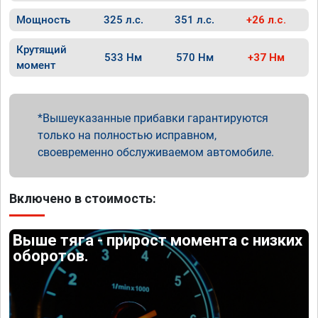
Мощность
325 л.с.
351 л.с.
+26 л.с.
Крутящий
533 Нм
570 Нм
+37 Нм
момент
Вышеуказанные прибавки гарантируются
только на полностью исправном,
своевременно обслуживаемом автомобиле.
Включено в стоимость:
Выше тяга - прирост момента с низких
оборотов.