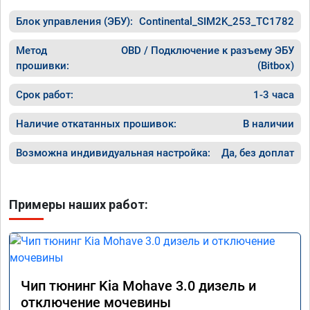
целом, я очень доволен.!
ECO реж
Блок управления (ЭБУ):
Continental_SIM2K_253_TC1782
прошивк
похоже 
прошивк
Метод
OBD / Подключение к разъему ЭБУ
экономи
прошивки:
(Bitbox)
способ 
необход
Срок работ:
1-3 часа
общем и
отличны
Наличие откатанных прошивок:
В наличии
однозна
Возможна индивидуальная настройка:
Да, без доплат
Примеры наших работ:
Чип тюнинг Kia Mohave 3.0 дизель и
отключение мочевины