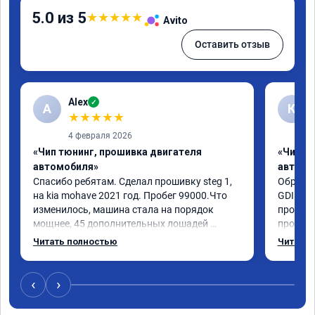
5.0 из 5
★
★
★
★
★
Avito
Оставить отзыв
Alex
✓
A
К
★
★
★
★
★
4 февраля 2026
«Чип тюнинг, прошивка двигателя
«Чип т
автомобиля»
автомо
Спасибо ребятам. Сделал прошивку steg 1, 
Обратил
на kia mohave 2021 год. Пробег 99000.Что 
GDI. До
изменилось, машина стала на порядок 
проконс
мощнее, 45 дополнительных лошадей 
прошивк
существенно чувствуется и соответственно 
отзывчи
Читать полностью
Читать 
крутящего момента. Значительно упал 
и эколо
расход, был в среднем 15 город, уже три дня 
космоле
катаюсь, держит 12-12.5. Коробка 
больше 
‹
›
перестала подпинывать при наборе 
вполне 
скорости. Педаль газа более отзывчевее. В 
уверенн