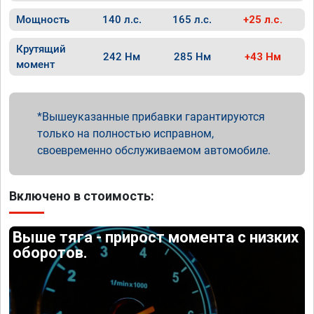
Мощность
140 л.с.
165 л.с.
+25 л.с.
Крутящий
242 Нм
285 Нм
+43 Нм
момент
Вышеуказанные прибавки гарантируются
только на полностью исправном,
своевременно обслуживаемом автомобиле.
Включено в стоимость:
Выше тяга - прирост момента с низких
оборотов.