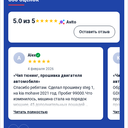
5.0 из 5
★
★
★
★
★
Avito
Оставить отзыв
Alex
✓
A
К
★
★
★
★
★
4 февраля 2026
«Чип тюнинг, прошивка двигателя
«Чип т
автомобиля»
автомо
Спасибо ребятам. Сделал прошивку steg 1, 
Обратил
на kia mohave 2021 год. Пробег 99000.Что 
GDI. До
изменилось, машина стала на порядок 
проконс
мощнее, 45 дополнительных лошадей 
прошивк
существенно чувствуется и соответственно 
отзывчи
Читать полностью
Читать 
крутящего момента. Значительно упал 
и эколо
расход, был в среднем 15 город, уже три дня 
космоле
катаюсь, держит 12-12.5. Коробка 
больше 