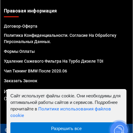
Правовая информация
Договор-Оферта
Политика Конфиденциальности. Согласие На Обработку
Персональных Данных.
Формы Оплаты
Удаление Сажевого Фильтра На Турбо Дизеле TDI
Чип Тюнинг BMW После 2020.06
Заказать Звонок
ИП Смирнов Георгий Павлович. ИНН 781302555843,
Сайт использует файлы cookie. Они необходимы для
ОГРНИП 324470400032610
оптимальной работы сайтов и сервисов. Подробнее
прочитайте в
Политике использования файлов
cookie
Разрешить все
© 2010 - 2026 Чип тюнинг в Уфе - Автосервис "Евро Чип