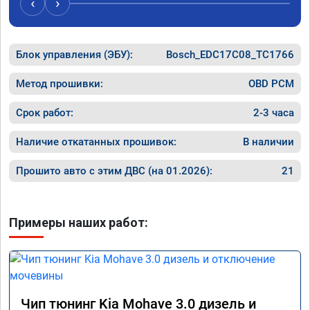
‹
›
перестала подпинывать при наборе 
вполне 
скорости. Педаль газа более отзывчевее. В 
уверенн
целом, я очень доволен.!
ECO реж
Блок управления (ЭБУ):
Bosch_EDC17C08_TC1766
прошивк
похоже 
прошивк
Метод прошивки:
OBD PCM
экономи
способ 
Срок работ:
2-3 часа
необход
общем и
Наличие откатанных прошивок:
В наличии
отличны
однозна
Прошито авто с этим ДВС (на 01.2026):
21
Примеры наших работ:
Чип тюнинг Kia Mohave 3.0 дизель и