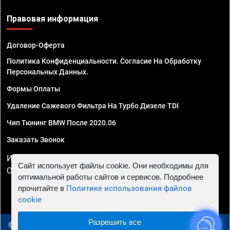
Правовая информация
Договор-Оферта
Политика Конфиденциальности. Согласие На Обработку
Персональных Данных.
Формы Оплаты
Удаление Сажевого Фильтра На Турбо Дизеле TDI
Чип Тюнинг BMW После 2020.06
Заказать Звонок
ИП Смирнов Георгий Павлович. ИНН 781302555843,
Сайт использует файлы cookie. Они необходимы для
ОГРНИП 324470400032610
оптимальной работы сайтов и сервисов. Подробнее
прочитайте в
Политике использования файлов
cookie
Разрешить все
© 2010 - 2026 Чип тюнинг в Уфе - Автосервис "Евро Чип