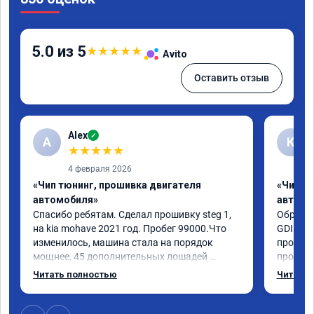
5.0 из 5
★
★
★
★
★
Avito
Оставить отзыв
Alex
✓
A
К
★
★
★
★
★
4 февраля 2026
«Чип тюнинг, прошивка двигателя
«Чип т
автомобиля»
автомо
Спасибо ребятам. Сделал прошивку steg 1, 
Обратил
на kia mohave 2021 год. Пробег 99000.Что 
GDI. До
изменилось, машина стала на порядок 
проконс
мощнее, 45 дополнительных лошадей 
прошивк
существенно чувствуется и соответственно 
отзывчи
Читать полностью
Читать 
крутящего момента. Значительно упал 
и эколо
расход, был в среднем 15 город, уже три дня 
космоле
катаюсь, держит 12-12.5. Коробка 
больше 