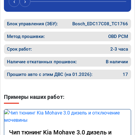
‹
›
перестала подпинывать при наборе 
вполне 
скорости. Педаль газа более отзывчевее. В 
уверенн
целом, я очень доволен.!
ECO реж
Блок управления (ЭБУ):
Bosch_EDC17C08_TC1766
прошивк
похоже 
прошивк
Метод прошивки:
OBD PCM
экономи
способ 
Срок работ:
2-3 часа
необход
общем и
Наличие откатанных прошивок:
В наличии
отличны
однозна
Прошито авто с этим ДВС (на 01.2026):
17
Примеры наших работ:
Чип тюнинг Kia Mohave 3.0 дизель и