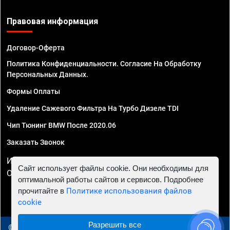
Правовая информация
Договор-Оферта
Политика Конфиденциальности. Согласие На Обработку
Персональных Данных.
Формы Оплаты
Удаление Сажевого Фильтра На Турбо Дизеле TDI
Чип Тюнинг BMW После 2020.06
Заказать Звонок
ИП Смирнов Георгий Павлович. ИНН 781302555843,
Сайт использует файлы cookie. Они необходимы для
ОГРНИП 324470400032610
оптимальной работы сайтов и сервисов. Подробнее
прочитайте в
Политике использования файлов
cookie
Разрешить все
© 2010 - 2026 Чип тюнинг в Уфе - Автосервис "Евро Чип