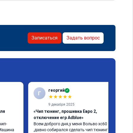
Записаться
Задать вопрос
георгий
✓
Г
★
★
★
★
★
9 декабря 2025
еля
«Чип тюнинг, прошивка Евро 2,
отключение егр Adblue»
чип-
Всем доброго дня,у меня Вольво xc60 
Машина 
,давно собирался сделать чип тюнинг и 