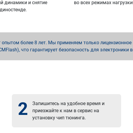
й динамики и снятие
во всех режимах нагрузки
 диностенде.
опытом более 8 лет. Мы применяем только лицензионное о
x, PCMFlash), что гарантирует безопасность для электроники 
2
Запишитесь на удобное время и
приезжайте к нам в сервис на
установку чип тюнинга.