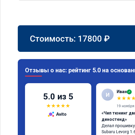
Стоимость:
17800
₽
Отзывы о нас: рейтинг 5.0 на основан
Иван
✓
И
5.0 из 5
★
★
★
★
★
★
★
★
19 ноября
«Чип тюнинг дви
Avito
диностенд»
Делал прошивку 
Subaru Levorg 1.