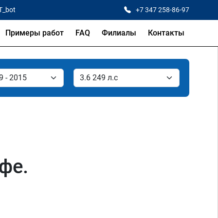
T_bot
+7 347 258-86-97
Примеры работ
FAQ
Филиалы
Контакты
фе.