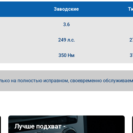
Заводские
Т
3.6
249 л.с.
2
350 Нм
3
лько на полностью исправном, своевременно обслуживае
Лучше подхват -