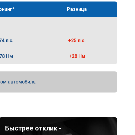
юнинг*
Разница
74 л.с.
+25 л.с.
78 Нм
+28 Нм
мом автомобиле.
Быстрее отклик -