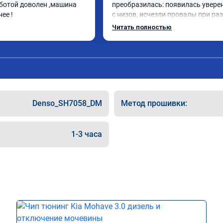
аботой доволен ,машина 
преобразилась: появилась уверен
ее !
с низов, исчезли провалы при разг
Расход в спокойном режиме даже
Читать полностью
снизился. Все сделали профессион
подробной консультацией. Реком
всем, кто сомневается.
Denso_SH7058_DM
Метод прошивки:
1-3 часа