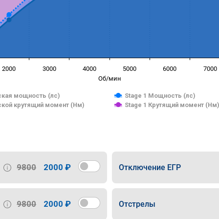
2000
3000
4000
5000
6000
7000
Об/мин
кая мощность (лс)
Stage 1 Мощность (лс)
кой крутящий момент (Нм)
Stage 1 Крутящий момент (Нм
9800
2000 ₽
Отключение ЕГР
9800
2000 ₽
Отстрелы