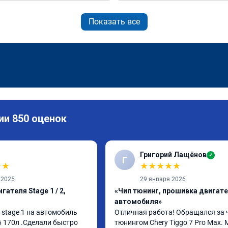
Показать все
ии 850 оценок
Григорий Лащёнов
✓
Г
★
★
★
★
★
★
★
 2025
29 января 2026
гателя Stage 1 / 2,
«Чип тюнинг, прошивка двигат
автомобиля»
stage 1 на автомобиль 
Отличная работа! Обращался за 
6 170л .Сделали быстро 
тюнингом Chery Tiggo 7 Pro Max. 